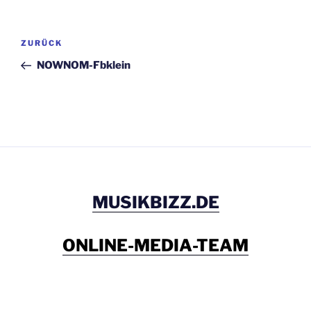
Beitragsnavigation
Vorheriger
ZURÜCK
Beitrag
NOWNOM-Fbklein
MUSIKBIZZ.DE
ONLINE-MEDIA-TEAM