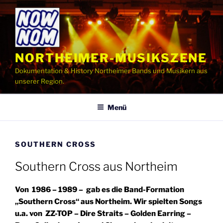
Zum
Inhalt
springen
NORTHEIMER-MUSIKSZENE
Dokumentation & History Northeimer Bands und Musikern aus
unserer Region.
Menü
SOUTHERN CROSS
Southern Cross aus Northeim
Von 1986 – 1989 – gab es die Band-Formation
„Southern Cross“ aus Northeim. Wir spielten Songs
u.a. von ZZ-TOP – Dire Straits – Golden Earring
–