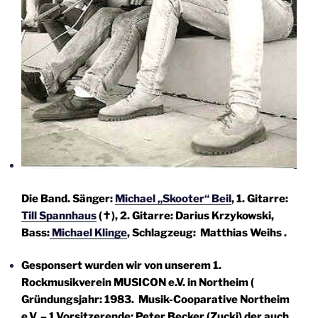
Die Band. Sänger:
Michael „Skooter“ Beil
, 1. Gitarre:
Till Spannhaus
(✝)
, 2. Gitarre: Darius Krzykowski,
Bass:
Michael Klinge
, Schlagzeug: Matthias Weihs .
Gesponsert wurden wir von unserem 1.
Rockmusikverein MUSICON e.V. in Northeim (
Gründungsjahr: 1983. Musik-Cooparative Northeim
e.V. – 1.Vorsitzerende: Peter Becker (Zucki) der auch