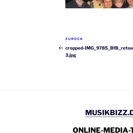
Beitragsnavigation
Vorheriger
ZURÜCK
Beitrag
cropped-IMG_9785_BfB_retou
3.jpg
MUSIKBIZZ.
ONLINE-MEDIA