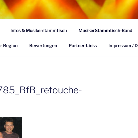
THEIMER-MUSIKSZEN
Infos & Musikerstammtisch
MusikerStammtisch-Band
 & History Northeimer Bands und Musikern aus unserer Reg
r Region
Bewertungen
Partner-Links
Impressum / D
785_BfB_retouche-