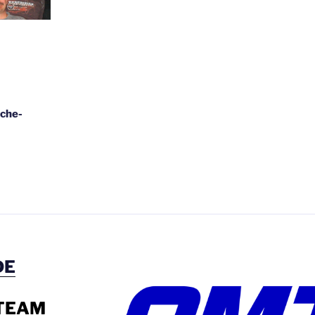
che-
DE
-TEAM